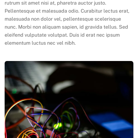
rutrum sit amet nisi at, pharetra auctor justo.
Pellentesque et malesuada odio. Curabitur lectus erat,
malesuada non dolor vel, pellentesque scelerisque
nunc. Morbi non aliquam sapien, id gravida tellus. Sed
eleifend vulputate volutpat. Duis id erat nec ipsum
elementum luctus nec vel nibh.