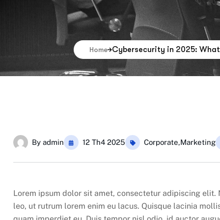
Cybersecurity in 2025: What
Home
By
admin
12 Th4 2025
Corporate
,
Marketing
Lorem ipsum dolor sit amet, consectetur adipiscing elit. 
leo, ut rutrum lorem enim eu lacus. Quisque lacinia moll
quam imperdiet eu. Duis tempor nisl odio, id auctor au