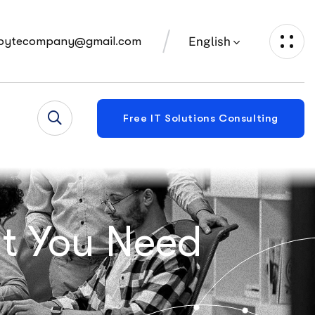
English
bytecompany@gmail.com
Free IT Solutions Consulting
at You Need