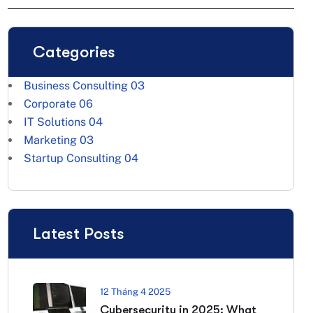
Categories
Business Consulting
03
Corporate
06
IT Solutions
04
Marketing
03
Startup Consulting
04
Latest Posts
12 Tháng 4 2025
Cybersecurity in 2025: What